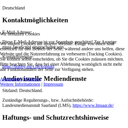
Deutschland
Kontaktmöglichkeiten
E-Mail-Adresse:
Wir benutzen Cookies
Diese E-Mail-Adresse ist vor Spambots geschützt! Zur Anzeige
Wir nutzen Cookies auf unserer Website. Einige von ihnen sind
muss JavaScript eingeschaltet sein.
essenziell für den Betrieb der Seite, während andere uns helfen, diese
Website und die Nutzererfahrung zu verbessern (Tracking Cookies).
Kontaktformular:
Sie können selbst entscheiden, ob Sie die Cookies zulassen möchten.
Bitte beachten Sie, dass bei einer Ablehnung womöglich nicht mehr
https://hobby-pics.de/kontakt
alle Funktionalitäten der Seite zur Verfügung stehen.
Audiovisuelle Mediendienste
Akzeptieren
Ablehnen
Weitere Informationen
|
Impressum
Sitzland: Deutschland.
Zuständige Regulierungs-, bzw. Aufsichtsbehörde:
Landesmedienanstalt Saarland (LMS),
https://www.lmsaar.de/
Haftungs- und Schutzrechtshinweise